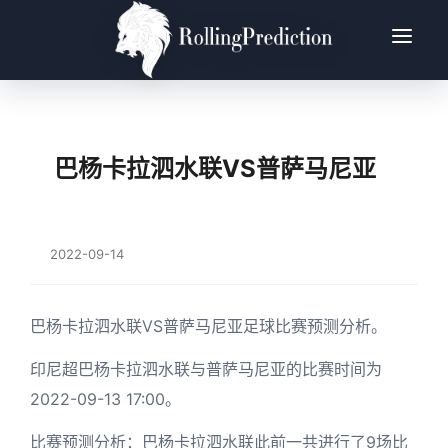
首页
软件介绍
巴杨卡拉泗水联VS普萨马尼亚
历史预测记录
2022-09-14
巴杨卡拉泗水联VS普萨马尼亚足球比赛预测分析。
印尼超巴杨卡拉泗水联与普萨马尼亚的比赛时间为
2022-09-13 17:00。
比赛预测分析：巴杨卡拉泗水联此前一共进行了9场比