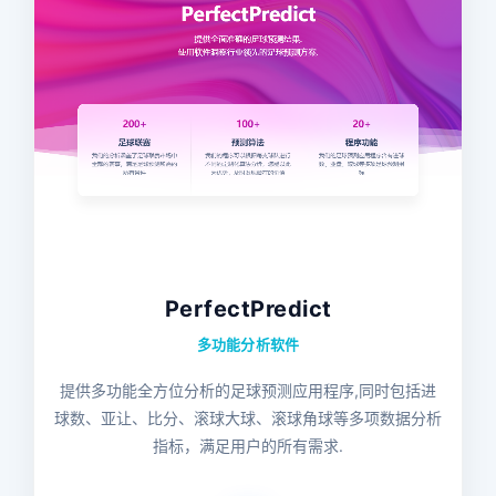
PerfectPredict
多功能分析软件
提供多功能全方位分析的足球预测应用程序,同时包括进
球数、亚让、比分、滚球大球、滚球角球等多项数据分析
指标，满足用户的所有需求.