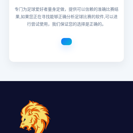
专门为足球爱好者量身定做，提供可以信赖的准确比赛结
果,如果您正在寻找能够正确分析足球比赛的软件,可以进
行尝试使用，我们保证您的选择是正确的。