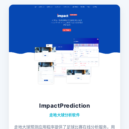
ImpactPrediction
走地大球分析软件
走地大球预测应用程序提供了足球比赛在线分析服务，用