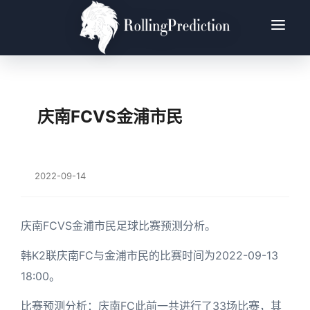
首页
软件介绍
庆南FCVS金浦市民
历史预测记录
2022-09-14
庆南FCVS金浦市民足球比赛预测分析。
韩K2联庆南FC与金浦市民的比赛时间为2022-09-13
18:00。
比赛预测分析：庆南FC此前一共进行了33场比赛，其