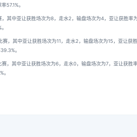
57.1%。
，其中亚让获胜场次为8，走水2，输盘场次为4，亚让获胜率为5
%。
赛，其中亚让获胜场次为11，走水2，输盘场次为15，亚让获胜率
9.3%。
赛，其中亚让获胜场次为6，走水0，输盘场次为7，亚让获胜率
5%。