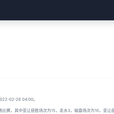
。
02-26 04:00。
比赛，其中亚让获胜场次为15，走水3，输盘场次为10，亚让获