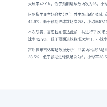
大球率42.9%，低于预期进球数场次为16，小球率
阿尔梅里亚主场数据分析：共主场出战14场比赛
42.9%，低于预期进球数场次为8，小球率57.1
本次联赛，富恩拉布雷达此前一共进行了28场比
球率42.9%，低于预期进球数场次为11，小球率3
富恩拉布雷达客场数据分析：共客场出战13场比
38.5%，低于预期进球数场次为5，小球率38.