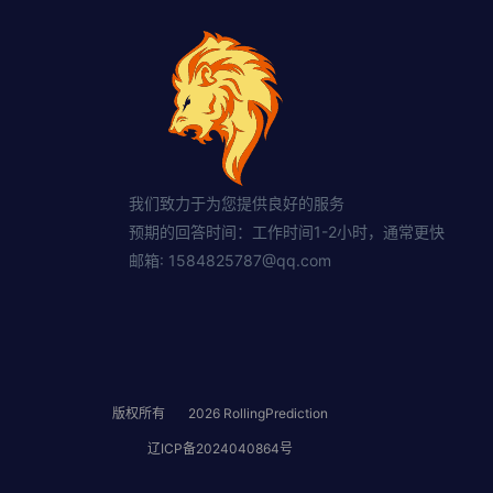
我们致力于为您提供良好的服务
预期的回答时间：工作时间1-2小时，通常更快
邮箱: 1584825787@qq.com
版权所有
2026 RollingPrediction
辽ICP备2024040864号