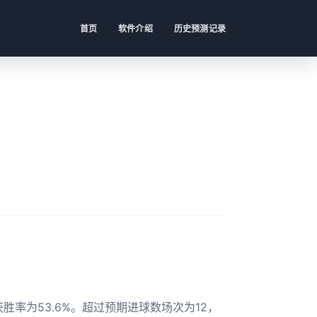
首页
软件介绍
历史预测记录
胜率为53.6%。超过预期进球数场次为12，