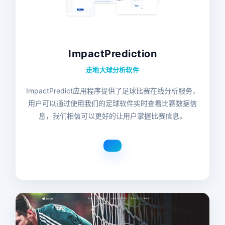
ImpactPrediction
走地大球分析软件
ImpactPredict应用程序提供了足球比赛在线分析服务，
用户可以通过使用我们的足球软件实时查看比赛数据信
息，我们相信可以更好的让用户掌握比赛信息。