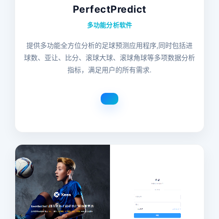
PerfectPredict
多功能分析软件
提供多功能全方位分析的足球预测应用程序,同时包括进
球数、亚让、比分、滚球大球、滚球角球等多项数据分析
指标，满足用户的所有需求.