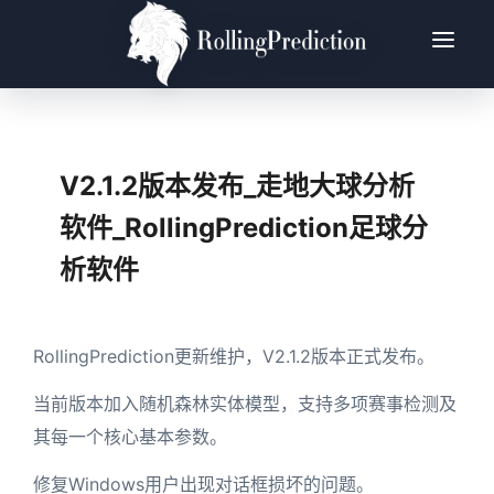
首页
软件介绍
V2.1.2版本发布_走地大球分析
软件历史战绩
软件_RollingPrediction足球分
更新事件列表
析软件
RollingPrediction更新维护，V2.1.2版本正式发布。
当前版本加入随机森林实体模型，支持多项赛事检测及
其每一个核心基本参数。
修复Windows用户出现对话框损坏的问题。